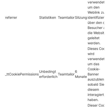
verwendet,
um den
Weblink zu
referrer
Statistiken
Teamtailor
Sitzung
identifizieren,
über den die
Besucher auf
die Website
geleitet
werden.
Dieses Cooki
wird
verwendet,
um das
Cookie-
Unbedingt
6
_ttCookiePermissions
Teamtailor
Banner
erforderlich
Monate
auszublende
sobald Sie mi
diesem
interagiert
haben.
Dieser Cooki