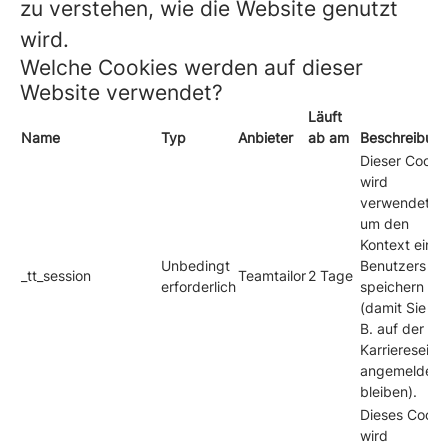
zu verstehen, wie die Website genutzt
wird.
Welche Cookies werden auf dieser
Website verwendet?
Läuft
Name
Typ
Anbieter
ab am
Beschreibun
Dieser Cooki
wird
verwendet,
um den
Kontext eines
Unbedingt
Benutzers zu
_tt_session
Teamtailor
2 Tage
erforderlich
speichern
(damit Sie z.
B. auf der
Karriereseite
angemeldet
bleiben).
Dieses Cooki
wird