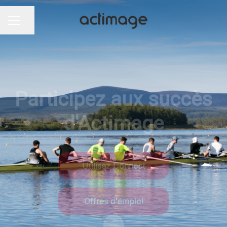
Partager la page
Menu carrière
Participez aux succès
d'Actimage
Utilisez Connect
Offres d'emploi
Faire défiler jusqu'au contenu