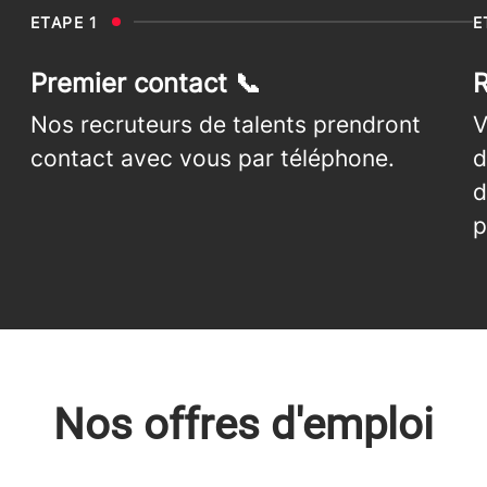
ETAPE 1
E
Premier contact 📞
R
Nos recruteurs de talents prendront
V
contact avec vous par téléphone.
d
d
p
Nos offres d'emploi